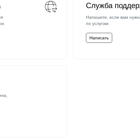
а
Служба поддер
мя
Напишите, если вам нужн
он.
по услугам.
Написать
ена,