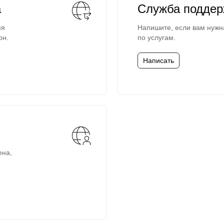
а
Служба поддер
мя
Напишите, если вам нужн
он.
по услугам.
Написать
ена,