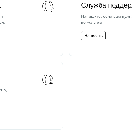
а
Служба поддер
мя
Напишите, если вам нужн
он.
по услугам.
Написать
ена,